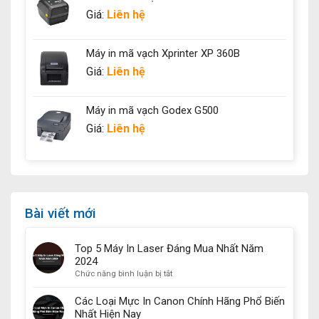
Giá:
Liên hệ
Máy in mã vạch Xprinter XP 360B
Giá:
Liên hệ
Máy in mã vạch Godex G500
Giá:
Liên hệ
Bài viết mới
Top 5 Máy In Laser Đáng Mua Nhất Năm
2024
ở
Chức năng bình luận bị tắt
Top
5
Các Loại Mực In Canon Chính Hãng Phổ Biến
Máy
Nhất Hiện Nay