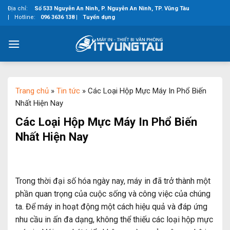
Skip
Địa chỉ:
Số 533 Nguyễn An Ninh, P. Nguyễn An Ninh, TP. Vũng Tàu
to
|
Hotline:
096 3636 138
|
Tuyển dụng
content
Trang chủ
»
Tin tức
»
Các Loại Hộp Mực Máy In Phổ Biến
Nhất Hiện Nay
Các Loại Hộp Mực Máy In Phổ Biến
Nhất Hiện Nay
Trong thời đại số hóa ngày nay, máy in đã trở thành một
phần quan trọng của cuộc sống và công việc của chúng
ta. Để máy in hoạt động một cách hiệu quả và đáp ứng
nhu cầu in ấn đa dạng, không thể thiếu các loại hộp mực