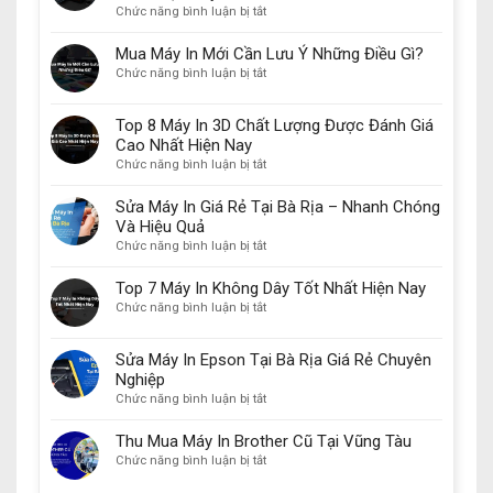
In
ở
Chức năng bình luận bị tắt
Laser
Các
Đáng
Loại
Mua Máy In Mới Cần Lưu Ý Những Điều Gì?
Mua
Mực
ở
Chức năng bình luận bị tắt
Nhất
In
Mua
Năm
Canon
Máy
2024
Top 8 Máy In 3D Chất Lượng Được Đánh Giá
Chính
In
Hãng
Cao Nhất Hiện Nay
Mới
Phổ
ở
Chức năng bình luận bị tắt
Cần
Biến
Top
Lưu
Nhất
8
Ý
Sửa Máy In Giá Rẻ Tại Bà Rịa – Nhanh Chóng
Hiện
Máy
Những
Và Hiệu Quả
Nay
In
Điều
ở
Chức năng bình luận bị tắt
3D
Gì?
Sửa
Chất
Máy
Top 7 Máy In Không Dây Tốt Nhất Hiện Nay
Lượng
In
ở
Chức năng bình luận bị tắt
Được
Giá
Top
Đánh
Rẻ
7
Giá
Sửa Máy In Epson Tại Bà Rịa Giá Rẻ Chuyên
Tại
Máy
Cao
Bà
Nghiệp
In
Nhất
Rịa
ở
Chức năng bình luận bị tắt
Không
Hiện
–
Sửa
Dây
Nay
Nhanh
Máy
Tốt
Thu Mua Máy In Brother Cũ Tại Vũng Tàu
Chóng
In
Nhất
ở
Chức năng bình luận bị tắt
Và
Epson
Hiện
Thu
Hiệu
Tại