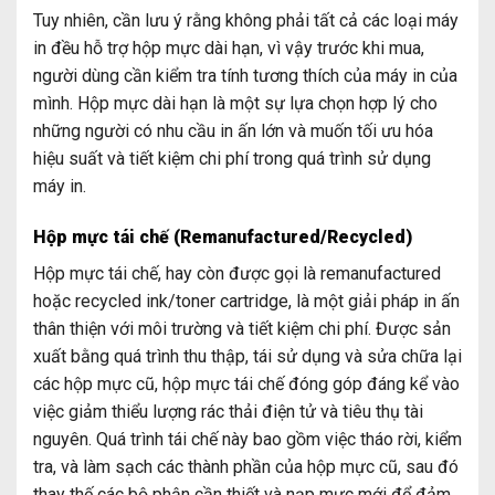
Tuy nhiên, cần lưu ý rằng không phải tất cả các loại máy
in đều hỗ trợ hộp mực dài hạn, vì vậy trước khi mua,
người dùng cần kiểm tra tính tương thích của máy in của
mình. Hộp mực dài hạn là một sự lựa chọn hợp lý cho
những người có nhu cầu in ấn lớn và muốn tối ưu hóa
hiệu suất và tiết kiệm chi phí trong quá trình sử dụng
máy in.
Hộp mực tái chế (Remanufactured/Recycled)
Hộp mực tái chế, hay còn được gọi là remanufactured
hoặc recycled ink/toner cartridge, là một giải pháp in ấn
thân thiện với môi trường và tiết kiệm chi phí. Được sản
xuất bằng quá trình thu thập, tái sử dụng và sửa chữa lại
các hộp mực cũ, hộp mực tái chế đóng góp đáng kể vào
việc giảm thiểu lượng rác thải điện tử và tiêu thụ tài
nguyên. Quá trình tái chế này bao gồm việc tháo rời, kiểm
tra, và làm sạch các thành phần của hộp mực cũ, sau đó
thay thế các bộ phận cần thiết và nạp mực mới để đảm