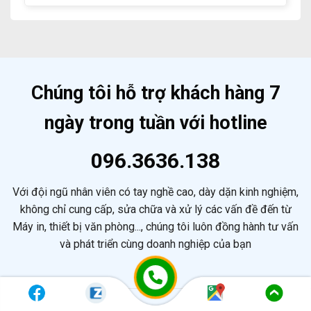
Nay
Mua
Quả
Bà
Máy
Rịa
In
Giá
Brother
Rẻ
Cũ
Chuyên
Tại
Nghiệp
Vũng
Tàu
Chúng tôi hỗ trợ khách hàng 7
ngày trong tuần với hotline
096.3636.138
Với đội ngũ nhân viên có tay nghề cao, dày dặn kinh nghiệm,
không chỉ cung cấp, sửa chữa và xử lý các vấn đề đến từ
Máy in, thiết bị văn phòng..., chúng tôi luôn đồng hành tư vấn
và phát triển cùng doanh nghiệp của bạn