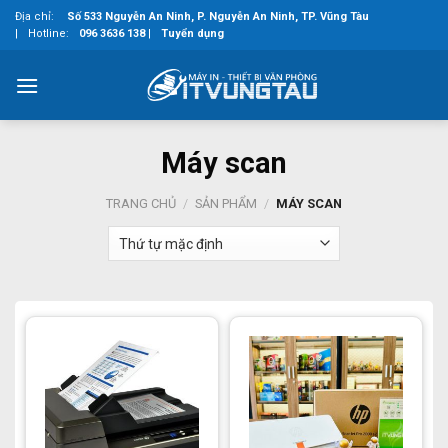
Skip
Địa chỉ:
Số 533 Nguyễn An Ninh, P. Nguyễn An Ninh, TP. Vũng Tàu
to
|
Hotline:
096 3636 138
|
Tuyển dụng
content
Máy scan
TRANG CHỦ
/
SẢN PHẨM
/
MÁY SCAN