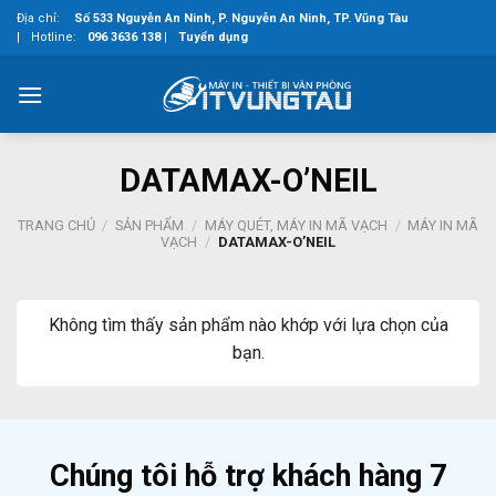
Skip
Địa chỉ:
Số 533 Nguyễn An Ninh, P. Nguyễn An Ninh, TP. Vũng Tàu
to
|
Hotline:
096 3636 138
|
Tuyển dụng
content
DATAMAX-O’NEIL
TRANG CHỦ
/
SẢN PHẨM
/
MÁY QUÉT, MÁY IN MÃ VẠCH
/
MÁY IN MÃ
VẠCH
/
DATAMAX-O’NEIL
Không tìm thấy sản phẩm nào khớp với lựa chọn của
bạn.
Chúng tôi hỗ trợ khách hàng 7