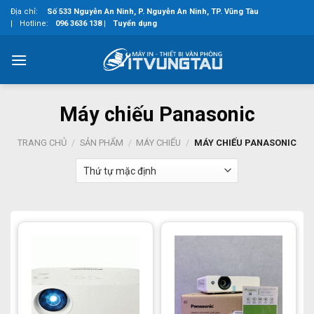
Skip
Địa chỉ:
Số 533 Nguyễn An Ninh, P. Nguyễn An Ninh, TP. Vũng Tàu
to
|
Hotline:
096 3636 138
|
Tuyển dụng
content
Máy chiếu Panasonic
TRANG CHỦ
/
SẢN PHẨM
/
MÁY CHIẾU
/
MÁY CHIẾU PANASONIC