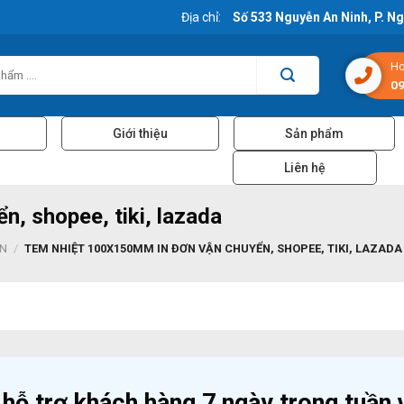
Địa chỉ:
Số 533 Nguyễn An Ninh, P. N
Ho
09
Giới thiệu
Sản phẩm
Liên hệ
, shopee, tiki, lazada
ÂN
/
TEM NHIỆT 100X150MM IN ĐƠN VẬN CHUYỂN, SHOPEE, TIKI, LAZADA
 hỗ trợ khách hàng 7 ngày trong tuần v