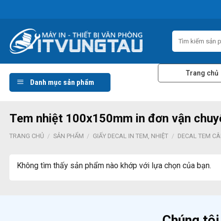
Skip
to
content
Tìm
kiếm:
Trang chủ
Danh mục sản phẩm
Tem nhiệt 100x150mm in đơn vận chuyển
TRANG CHỦ
/
SẢN PHẨM
/
GIẤY DECAL IN TEM, NHIỆT
/
DECAL TEM C
Không tìm thấy sản phẩm nào khớp với lựa chọn của bạn.
Chúng tôi