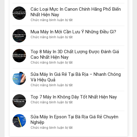
5
Các Loại Mực In Canon Chính Hãng Phổ Biến
Máy
Nhất Hiện Nay
In
ở
Chức năng bình luận bị tắt
Laser
Các
Đáng
Loại
Mua
Mua Máy In Mới Cần Lưu Ý Những Điều Gì?
Mực
Nhất
ở
Chức năng bình luận bị tắt
In
Năm
Mua
Canon
2024
Máy
Top 8 Máy In 3D Chất Lượng Được Đánh Giá
Chính
In
Hãng
Cao Nhất Hiện Nay
Mới
Phổ
ở
Chức năng bình luận bị tắt
Cần
Biến
Top
Lưu
Nhất
8
Ý
Sửa Máy In Giá Rẻ Tại Bà Rịa – Nhanh Chóng
Hiện
Máy
Những
Và Hiệu Quả
Nay
In
Điều
ở
Chức năng bình luận bị tắt
3D
Gì?
Sửa
Chất
Máy
Top 7 Máy In Không Dây Tốt Nhất Hiện Nay
Lượng
In
ở
Chức năng bình luận bị tắt
Được
Giá
Top
Đánh
Rẻ
7
Giá
Sửa Máy In Epson Tại Bà Rịa Giá Rẻ Chuyên
Tại
Máy
Cao
Bà
Nghiệp
In
Nhất
Rịa
ở
Chức năng bình luận bị tắt
Không
Hiện
–
Sửa
Dây
Nay
Nhanh