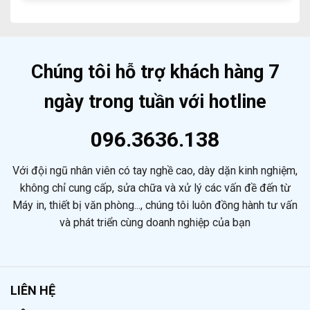
Máy
Tốt
Chóng
In
Nhất
Và
Epson
Hiện
Hiệu
Tại
Nay
Quả
Bà
Rịa
Chúng tôi hỗ trợ khách hàng 7
Giá
Rẻ
ngày trong tuần với hotline
Chuyên
Nghiệp
096.3636.138
Với đội ngũ nhân viên có tay nghề cao, dày dặn kinh nghiệm,
không chỉ cung cấp, sửa chữa và xử lý các vấn đề đến từ
Máy in, thiết bị văn phòng..., chúng tôi luôn đồng hành tư vấn
và phát triển cùng doanh nghiệp của bạn
LIÊN HỆ