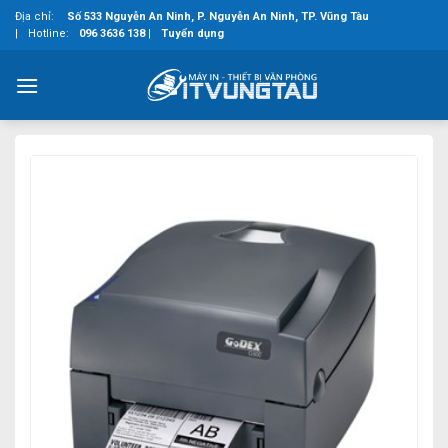
Skip
Địa chỉ:
Số 533 Nguyễn An Ninh, P. Nguyễn An Ninh, TP. Vũng Tàu
to
|
Hotline:
096 3636 138
|
Tuyển dụng
content