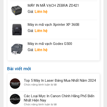
MÁY IN MÃ VẠCH ZEBRA ZD421
Giá:
Liên hệ
Máy in mã vạch Xprinter XP 360B
Giá:
Liên hệ
Máy in mã vạch Godex G500
Giá:
Liên hệ
Bài viết mới
Top 5 Máy In Laser Đáng Mua Nhất Năm 2024
ở
Chức năng bình luận bị tắt
Top
5
Các Loại Mực In Canon Chính Hãng Phổ Biến
Máy
Nhất Hiện Nay
In
ở
Chức năng bình luận bị tắt
Laser