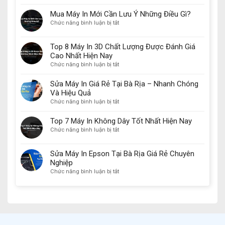
Các
Đáng
Loại
Mua
Mua Máy In Mới Cần Lưu Ý Những Điều Gì?
Mực
Nhất
ở
Chức năng bình luận bị tắt
In
Năm
Mua
Canon
2024
Máy
Top 8 Máy In 3D Chất Lượng Được Đánh Giá
Chính
In
Hãng
Cao Nhất Hiện Nay
Mới
Phổ
ở
Chức năng bình luận bị tắt
Cần
Biến
Top
Lưu
Nhất
8
Ý
Sửa Máy In Giá Rẻ Tại Bà Rịa – Nhanh Chóng
Hiện
Máy
Những
Và Hiệu Quả
Nay
In
Điều
ở
Chức năng bình luận bị tắt
3D
Gì?
Sửa
Chất
Máy
Top 7 Máy In Không Dây Tốt Nhất Hiện Nay
Lượng
In
ở
Chức năng bình luận bị tắt
Được
Giá
Top
Đánh
Rẻ
7
Giá
Sửa Máy In Epson Tại Bà Rịa Giá Rẻ Chuyên
Tại
Máy
Cao
Bà
Nghiệp
In
Nhất
Rịa
ở
Chức năng bình luận bị tắt
Không
Hiện
–
Sửa
Dây
Nay
Nhanh
Máy
Tốt
Chóng
In
Nhất
Và
Epson
Hiện
Hiệu
Tại
Nay
Quả
Bà