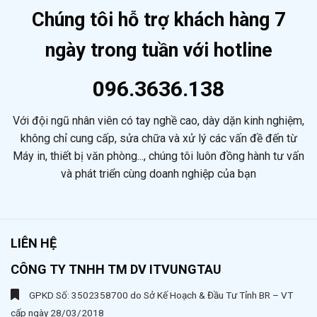
Rịa
Chúng tôi hỗ trợ khách hàng 7
Giá
Rẻ
ngày trong tuần với hotline
Chuyên
Nghiệp
096.3636.138
Với đội ngũ nhân viên có tay nghề cao, dày dặn kinh nghiệm,
không chỉ cung cấp, sửa chữa và xử lý các vấn đề đến từ
Máy in, thiết bị văn phòng..., chúng tôi luôn đồng hành tư vấn
và phát triển cùng doanh nghiệp của bạn
LIÊN HỆ
CÔNG TY TNHH TM DV ITVUNGTAU
GPKD Số: 3502358700 do Sở Kế Hoạch & Đầu Tư Tỉnh BR – VT
cấp ngày 28/03/2018