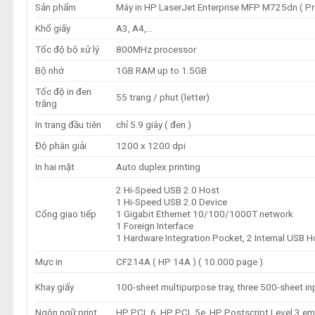
Sản phẩm
Máy in HP LaserJet Enterprise MFP M725dn ( Pr
Khổ giấy
A3, A4,…
Tốc độ bộ xử lý
800MHz processor
Bộ nhớ
1GB RAM up to 1.5GB
Tốc độ in đen
55 trang / phut (letter)
trắng
In trang đầu tiên
chỉ 5.9 giây ( đen )
Độ phân giải
1200 x 1200 dpi
In hai mặt
Auto duplex printing
2 Hi-Speed USB 2.0 Host
1 Hi-Speed USB 2.0 Device
Cổng giao tiếp
1 Gigabit Ethernet 10/100/1000T network
1 Foreign Interface
1 Hardware Integration Pocket, 2 Internal USB
Mực in
CF214A ( HP 14A ) ( 10.000 page )
Khay giấy
100-sheet multipurpose tray, three 500-sheet in
Ngôn ngữ print
HP PCL 6, HP PCL 5e, HP Postscript Level 3 emul