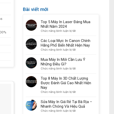
Bài viết mới
ss
Top 5 Máy In Laser Đáng Mua
Nhất Năm 2024
ở
Chức năng bình luận bị tắt
400%
Top
5
Các Loại Mực In Canon Chính
Máy
Hãng Phổ Biến Nhất Hiện Nay
In
ở
Chức năng bình luận bị tắt
Laser
Các
Đáng
Loại
Mua Máy In Mới Cần Lưu Ý
Mua
Mực
Những Điều Gì?
Nhất
In
ở
Chức năng bình luận bị tắt
Năm
Canon
Mua
2024
Chính
Máy
Top 8 Máy In 3D Chất Lượng
Hãng
In
Được Đánh Giá Cao Nhất Hiện
Phổ
Mới
Nay
Biến
Cần
ở
Chức năng bình luận bị tắt
Nhất
Lưu
Top
Hiện
Ý
8
Sửa Máy In Giá Rẻ Tại Bà Rịa –
Nay
Những
Máy
Nhanh Chóng Và Hiệu Quả
Điều
In
ở
Chức năng bình luận bị tắt
Gì?
3D