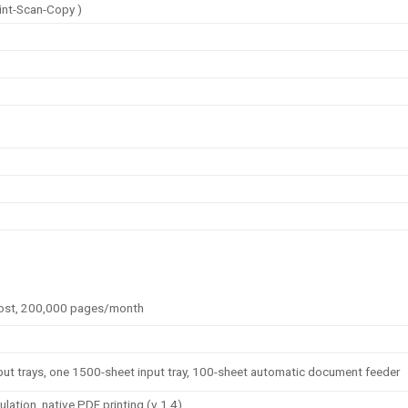
int-Scan-Copy )
 Host, 200,000 pages/month
put trays, one 1500-sheet input tray, 100-sheet automatic document feeder
ation, native PDF printing (v 1.4)