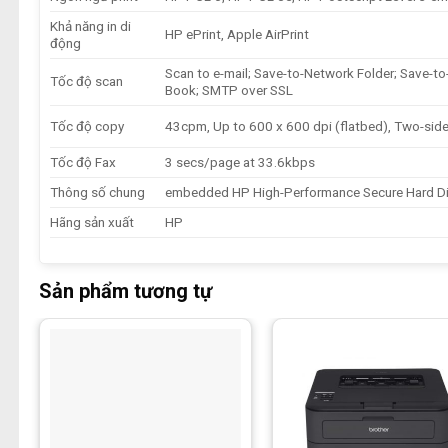
Khả năng in di
HP ePrint, Apple AirPrint
động
Scan to e-mail; Save-to-Network Folder; Save-to
Tốc độ scan
Book; SMTP over SSL
Tốc độ copy
43cpm, Up to 600 x 600 dpi (flatbed), Two-sid
Tốc độ Fax
3 secs/page at 33.6kbps
Thông số chung
embedded HP High-Performance Secure Hard D
Hãng sản xuất
HP
Sản phẩm tương tự