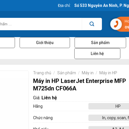
Địa chỉ:
Số 533 Nguyễn An Ninh, P. N
Ho
09
Giới thiệu
Sản phẩm
Liên hệ
Trang chủ
/
Sản phẩm
/
Máy in
/
Máy in HP
Máy in HP LaserJet Enterprise MFP
M725dn CF066A
Giá:
Liên hệ
Hãng
HP
Chức năng
In, copy, scan, 