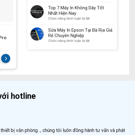
Sửa
Chất
Máy
Top 7 Máy In Không Dây Tốt
Lượng
In
Nhất Hiện Nay
Được
Giá
ở
Chức năng bình luận bị tắt
Đánh
Rẻ
Top
Giá
Tại
7
Sửa Máy In Epson Tại Bà Rịa Giá
Cao
MÁY IN
Bà
Máy
Rẻ Chuyên Nghiệp
Nhất
Rịa
Pro
Máy in laserjet Canon
In
Hiện
ở
Chức năng bình luận bị tắt
–
MF-235
Không
Nay
Sửa
Nhanh
Dây
Máy
Chóng
Tốt
In
Giá:
Liên hệ
Và
Nhất
Epson
Hiệu
Hiện
Tại
Quả
Nay
Bà
Rịa
Giá
Rẻ
Chuyên
ới hotline
Nghiệp
hiết bị văn phòng..., chúng tôi luôn đồng hành tư vấn và phát