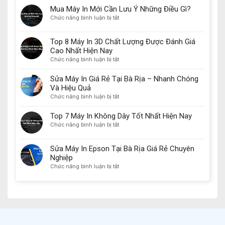
Loại
Mua
Mua Máy In Mới Cần Lưu Ý Những Điều Gì?
Mực
Nhất
ở
Chức năng bình luận bị tắt
In
Năm
Mua
Canon
2024
Máy
Top 8 Máy In 3D Chất Lượng Được Đánh Giá
Chính
In
Hãng
Cao Nhất Hiện Nay
Mới
Phổ
ở
Chức năng bình luận bị tắt
Cần
Biến
Top
Lưu
Nhất
8
Ý
Sửa Máy In Giá Rẻ Tại Bà Rịa – Nhanh Chóng
Hiện
Máy
Những
Và Hiệu Quả
Nay
In
Điều
ở
Chức năng bình luận bị tắt
3D
Gì?
Sửa
Chất
Máy
Top 7 Máy In Không Dây Tốt Nhất Hiện Nay
Lượng
In
ở
Chức năng bình luận bị tắt
Được
Giá
Top
Đánh
Rẻ
7
Giá
Sửa Máy In Epson Tại Bà Rịa Giá Rẻ Chuyên
Tại
Máy
Cao
Bà
Nghiệp
In
Nhất
Rịa
ở
Chức năng bình luận bị tắt
Không
Hiện
–
Sửa
Dây
Nay
Nhanh
Máy
Tốt
Chóng
In
Nhất
Và
Epson
Hiện
Hiệu
Tại
Nay
Quả
Bà