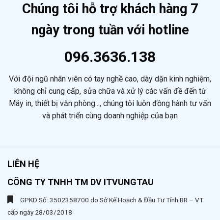
Rịa
Chúng tôi hỗ trợ khách hàng 7
Giá
Rẻ
ngày trong tuần với hotline
Chuyên
Nghiệp
096.3636.138
Với đội ngũ nhân viên có tay nghề cao, dày dặn kinh nghiệm,
không chỉ cung cấp, sửa chữa và xử lý các vấn đề đến từ
Máy in, thiết bị văn phòng..., chúng tôi luôn đồng hành tư vấn
và phát triển cùng doanh nghiệp của bạn
LIÊN HỆ
CÔNG TY TNHH TM DV ITVUNGTAU
GPKD Số: 3502358700 do Sở Kế Hoạch & Đầu Tư Tỉnh BR – VT
cấp ngày 28/03/2018