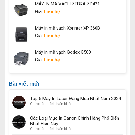
MÁY IN MÃ VẠCH ZEBRA ZD421
Giá:
Liên hệ
Máy in mã vạch Xprinter XP 360B
Giá:
Liên hệ
Máy in mã vạch Godex G500
Giá:
Liên hệ
Bài viết mới
Top 5 Máy In Laser Đáng Mua Nhất Năm 2024
ở
Chức năng bình luận bị tắt
Top
5
Các Loại Mực In Canon Chính Hãng Phổ Biến
Máy
Nhất Hiện Nay
In
ở
Chức năng bình luận bị tắt
Laser
Các
Đáng