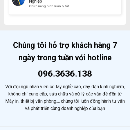
Bà
Nghiệp
In
Nhất
Rịa
ở
Chức năng bình luận bị tắt
Không
Hiện
–
Sửa
Dây
Nay
Nhanh
Máy
Tốt
Chóng
In
Nhất
Và
Epson
Hiện
Hiệu
Tại
Nay
Quả
Bà
Rịa
Chúng tôi hỗ trợ khách hàng 7
Giá
Rẻ
ngày trong tuần với hotline
Chuyên
Nghiệp
096.3636.138
Với đội ngũ nhân viên có tay nghề cao, dày dặn kinh nghiệm,
không chỉ cung cấp, sửa chữa và xử lý các vấn đề đến từ
Máy in, thiết bị văn phòng..., chúng tôi luôn đồng hành tư vấn
và phát triển cùng doanh nghiệp của bạn