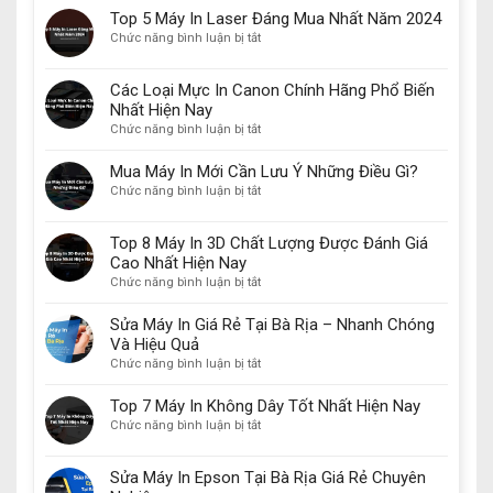
Top 5 Máy In Laser Đáng Mua Nhất Năm 2024
ở
Chức năng bình luận bị tắt
Top
5
Các Loại Mực In Canon Chính Hãng Phổ Biến
Máy
Nhất Hiện Nay
In
ở
Chức năng bình luận bị tắt
Laser
Các
Đáng
Loại
Mua
Mua Máy In Mới Cần Lưu Ý Những Điều Gì?
Mực
Nhất
ở
Chức năng bình luận bị tắt
In
Năm
Mua
Canon
2024
Máy
Top 8 Máy In 3D Chất Lượng Được Đánh Giá
Chính
In
Hãng
Cao Nhất Hiện Nay
Mới
Phổ
ở
Chức năng bình luận bị tắt
Cần
Biến
Top
Lưu
Nhất
8
Ý
Sửa Máy In Giá Rẻ Tại Bà Rịa – Nhanh Chóng
Hiện
Máy
Những
Và Hiệu Quả
Nay
In
Điều
ở
Chức năng bình luận bị tắt
3D
Gì?
Sửa
Chất
Máy
Top 7 Máy In Không Dây Tốt Nhất Hiện Nay
Lượng
In
ở
Chức năng bình luận bị tắt
Được
Giá
Top
Đánh
Rẻ
7
Giá
Sửa Máy In Epson Tại Bà Rịa Giá Rẻ Chuyên
Tại
Máy
Cao